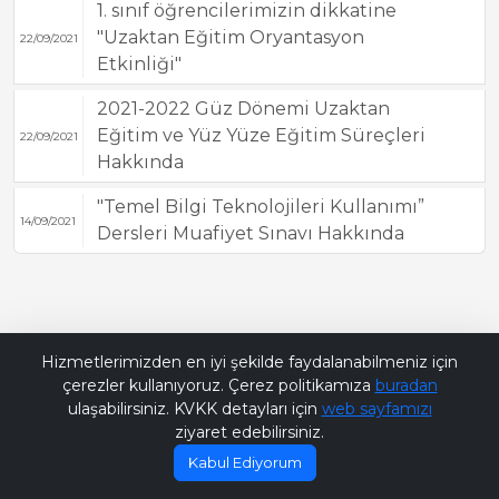
1. sınıf öğrencilerimizin dikkatine
"Uzaktan Eğitim Oryantasyon
22/09/2021
Etkinliği"
2021-2022 Güz Dönemi Uzaktan
Eğitim ve Yüz Yüze Eğitim Süreçleri
22/09/2021
Hakkında
"Temel Bilgi Teknolojileri Kullanımı”
14/09/2021
Dersleri Muafiyet Sınavı Hakkında
Bana Soru Sor | Ask Me
Hizmetlerimizden en iyi şekilde faydalanabilmeniz için
çerezler kullanıyoruz. Çerez politikamıza
buradan
ulaşabilirsiniz. KVKK detayları için
web sayfamızı
ziyaret edebilirsiniz.
Kabul Ediyorum